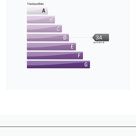
Växthuseffekt
34
kg CO2/m².år