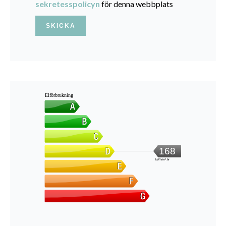
sekretesspolicyn
för denna webbplats
SKICKA
Elförbrukning
168
kWh/m².år