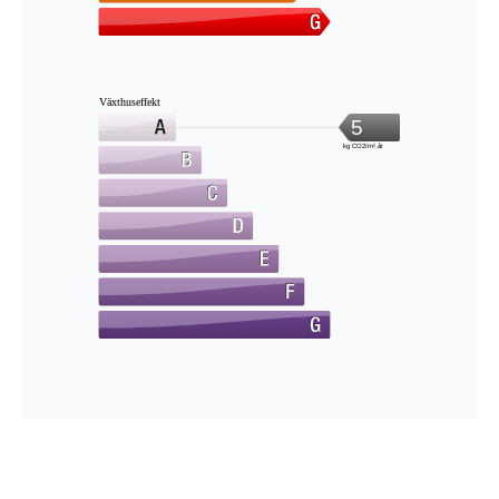
Växthuseffekt
5
kg CO2/m².år