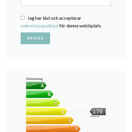
Jag har läst och accepterar
sekretesspolicyn
för denna webbplats
SKICKA
Elförbrukning
179
kWh/m².år