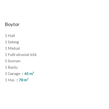
Boytor
1 Hall
1 Salong
1 Matsal
1 Fullt utrustat kök
5 Sovrum
1 Bastu
1 Garage
65 m²
1 Hus
78 m²