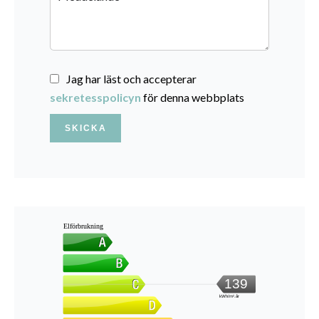
Jag har läst och accepterar
sekretesspolicyn
för denna webbplats
SKICKA
Elförbrukning
139
kWh/m².år