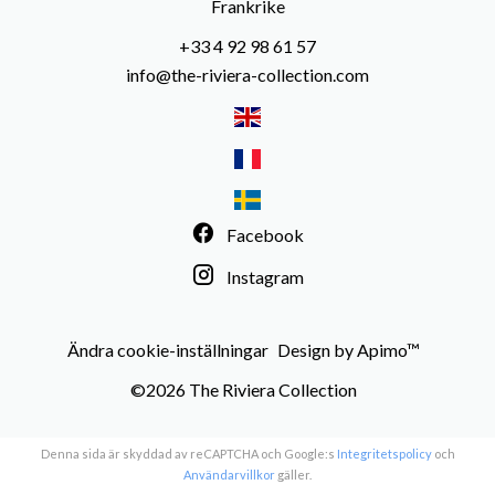
Frankrike
+33 4 92 98 61 57
info@the-riviera-collection.com
Facebook
Instagram
Ändra cookie-inställningar
Design by
Apimo™
©2026 The Riviera Collection
Denna sida är skyddad av reCAPTCHA och Google:s
Integritetspolicy
och
Användarvillkor
gäller.