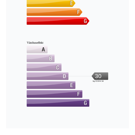
Växthuseffekt
30
kg CO2/m².år