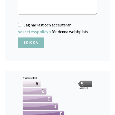
Jag har läst och accepterar
sekretesspolicyn
för denna webbplats
SKICKA
Växthuseffekt
5
kg CO2/m².år