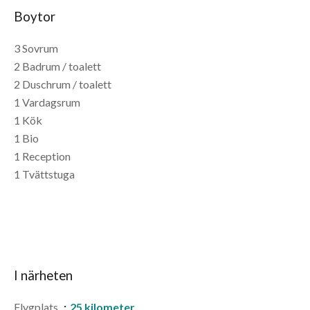
Boytor
3 Sovrum
2 Badrum / toalett
2 Duschrum / toalett
1 Vardagsrum
1 Kök
1 Bio
1 Reception
1 Tvättstuga
I närheten
Flygplats
25 kilometer