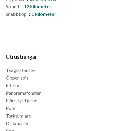
Strand
13 kilometer
Snabbköp
1 kilometer
Utrustningar
Tvåglasfönster
Öppen spis
Internet
Panoramafönster
Fjärrstyrd grind
Pool
Torktumlare
Diskmaskin
Frys