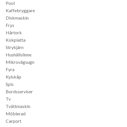
Pool
Kaffebryggare
Diskmaskin
Frys
Hårtork
Kokplatta
Strykjärn
Hushållslinne
Mikrovågsugn
Fyra
Kylskåp
Spis
Bordsserviser
Tv
Tvättmaskin
Möblerad
Carport