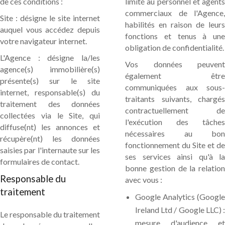
de ces conditions :
limité au personnel et agents
commerciaux de l'Agence,
Site : désigne le site internet
habilités en raison de leurs
auquel vous accédez depuis
fonctions et tenus à une
votre navigateur internet.
obligation de confidentialité.
L'Agence : désigne la/les
Vos données peuvent
agence(s) immobilière(s)
également être
présente(s) sur le site
communiquées aux sous-
internet, responsable(s) du
traitants suivants, chargés
traitement des données
contractuellement de
collectées via le Site, qui
l'exécution des tâches
diffuse(nt) les annonces et
nécessaires au bon
récupère(nt) les données
fonctionnement du Site et de
saisies par l'internaute sur les
ses services ainsi qu'à la
formulaires de contact.
bonne gestion de la relation
Responsable du
avec vous :
traitement
Google Analytics (Google
Ireland Ltd / Google LLC) :
Le responsable du traitement
mesure d'audience et