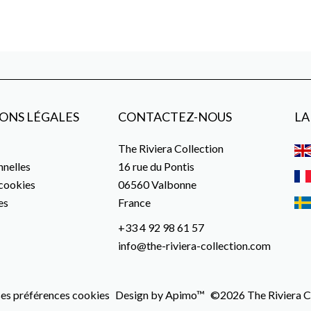
ONS LÉGALES
CONTACTEZ-NOUS
LA
The Riviera Collection
nelles
16 rue du Pontis
 cookies
06560
Valbonne
es
France
+33 4 92 98 61 57
info@the-riviera-collection.com
es préférences cookies
Design by
Apimo™
©2026 The Riviera C