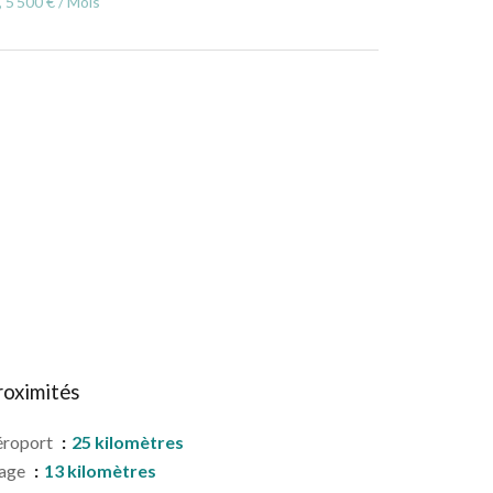
, 5 500 € / Mois
roximités
éroport
25 kilomètres
lage
13 kilomètres