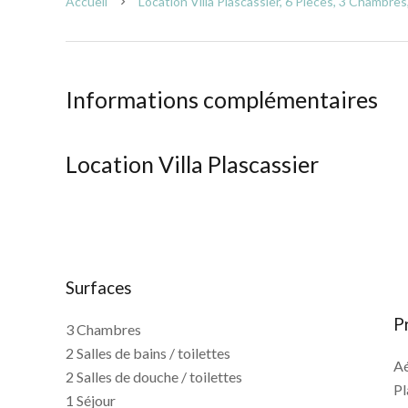
Accueil
Location Villa Plascassier, 6 Pièces, 3 Chambres
Informations complémentaires
Location Villa Plascassier
Surfaces
P
3 Chambres
2 Salles de bains / toilettes
A
2 Salles de douche / toilettes
P
1 Séjour