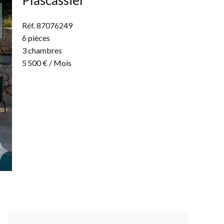
Plascassier
Réf. 87076249
6 pièces
3 chambres
5 500 € / Mois