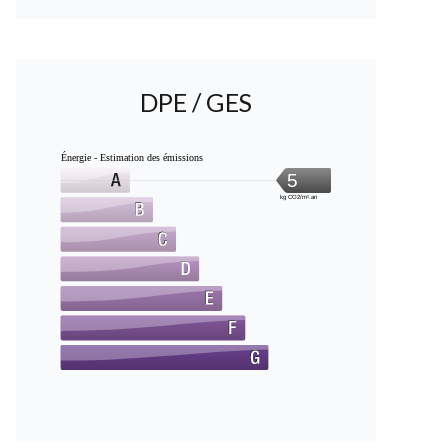
DPE / GES
Énergie - Estimation des émissions
5
kg CO2/m².an