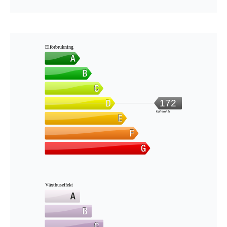
Elförbrukning
172
kWh/m².år
Växthuseffekt