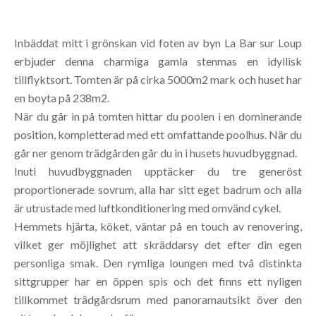
Inbäddat mitt i grönskan vid foten av byn La Bar sur Loup
erbjuder denna charmiga gamla stenmas en idyllisk
tillflyktsort. Tomten är på cirka 5000m2 mark och huset har
en boyta på 238m2.
När du går in på tomten hittar du poolen i en dominerande
position, kompletterad med ett omfattande poolhus. När du
går ner genom trädgården går du in i husets huvudbyggnad.
Inuti huvudbyggnaden upptäcker du tre generöst
proportionerade sovrum, alla har sitt eget badrum och alla
är utrustade med luftkonditionering med omvänd cykel.
Hemmets hjärta, köket, väntar på en touch av renovering,
vilket ger möjlighet att skräddarsy det efter din egen
personliga smak. Den rymliga loungen med två distinkta
sittgrupper har en öppen spis och det finns ett nyligen
tillkommet trädgårdsrum med panoramautsikt över den