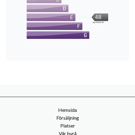
48
kg CO2/m².år
Hemsida
Försäljning
Platser
Vår byrå