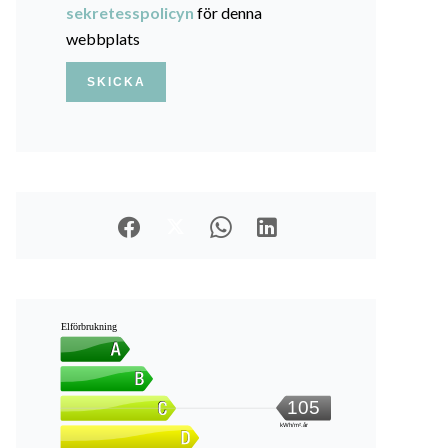
sekretesspolicyn
för denna
webbplats
SKICKA
Elförbrukning
105
kWh/m².år