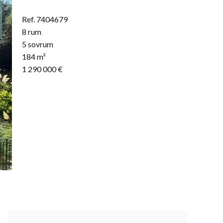
Ref. 7404679
8 rum
5 sovrum
184 m²
1 290 000 €