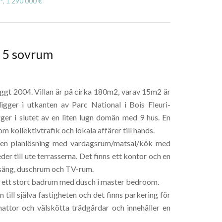
², 1 290 000 €
d 5 sovrum
yggt 2004. Villan är på cirka 180m2, varav 15m2 är
igger i utkanten av Parc National i Bois Fleuri-
gger i slutet av en liten lugn domän med 9 hus. En
kollektivtrafik och lokala affärer till hands.
ppen planlösning med vardagsrum/matsal/kök med
r till ute terrasserna. Det finns ett kontor och en
lsäng, duschrum och TV-rum.
t ett stort badrum med dusch i master bedroom.
n till själva fastigheten och det finns parkering för
attor och välskötta trädgårdar och innehåller en