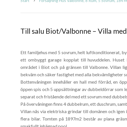
Start
Försäljning Hus Valbonne, 8 Rum, 5 Sovrum, 184 M
Till salu Biot/Valbonne – Villa me
Ett familjehus med 5 sovrum, helt luftkonditionerat, b
ett ombyggt garage kopplat till huvuddelen. Huset l
området i Biot och på gränsen till Valbonne. Villan li
bekväm och säker fastighet med alla bekvämligheter som 
Bottenvåningen innehåller en hall med förråd, en ö
öppen spis och 5 uppsättningar av dubbeldörrar som lede
separat och fristående del med ett sovrum med dubbe
På övervåningen finns 4 dubbelrum, ett duschrum, sam
Villan nås via elektriska grindar till domänen och igen i
flera bilar. Tomten på 1897m2 består av plana gräsm
smakfullt inhägnad pool.