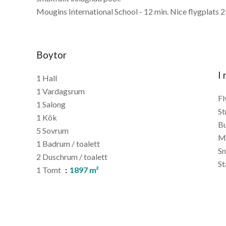
Mougins International School - 12 min. Nice flygplats 
Boytor
I
1 Hall
1 Vardagsrum
Fl
1 Salong
St
1 Kök
B
5 Sovrum
M
1 Badrum / toalett
S
2 Duschrum / toalett
St
1 Tomt
1897 m²