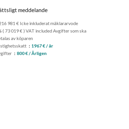
ättsligt meddelande
216 981 € Icke inkluderat mäklararvode
 ( 73 019 € ) VAT included Avgifter som ska
talas av köparen
stighetsskatt
1967 € / år
gifter
800 € / Årligen