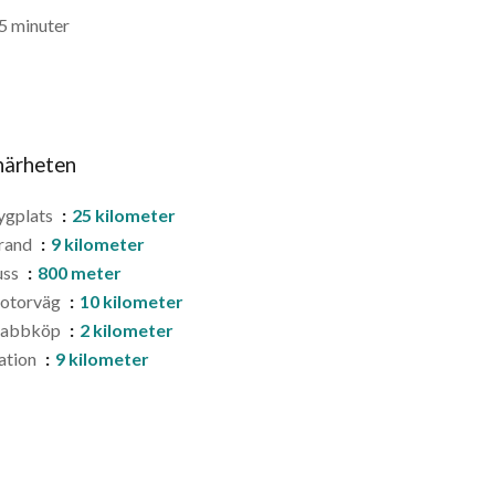
25 minuter
 närheten
ygplats
25 kilometer
rand
9 kilometer
uss
800 meter
otorväg
10 kilometer
nabbköp
2 kilometer
ation
9 kilometer