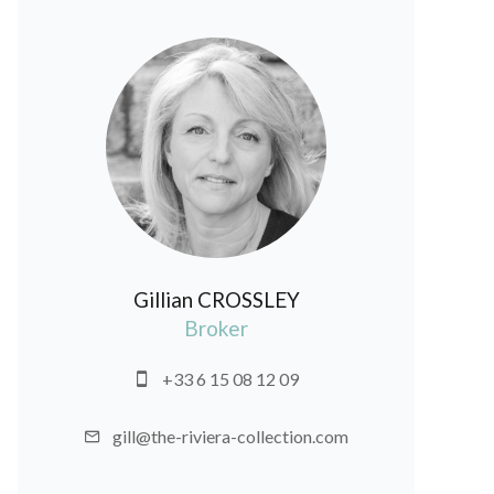
Gillian CROSSLEY
Broker
+33 6 15 08 12 09
gill@the-riviera-collection.com