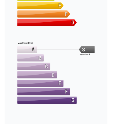
Växthuseffekt
3
kg CO2/m².år