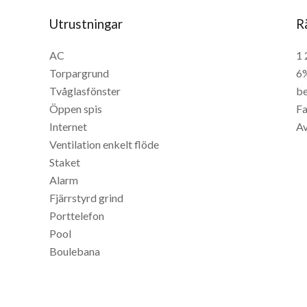
Utrustningar
R
AC
1 
Torpargrund
6%
Tvåglasfönster
be
Öppen spis
Fa
Internet
Av
Ventilation enkelt flöde
Staket
Alarm
Fjärrstyrd grind
Porttelefon
Pool
Boulebana