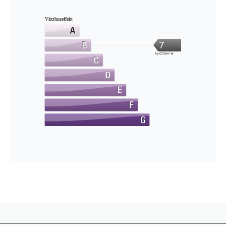
Växthuseffekt
7
kg CO2/m².år