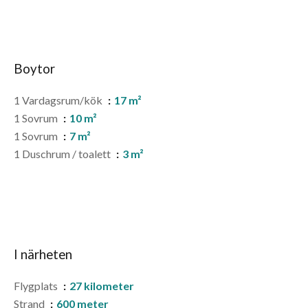
Boytor
1 Vardagsrum/kök
17 m²
1 Sovrum
10 m²
1 Sovrum
7 m²
1 Duschrum / toalett
3 m²
I närheten
Flygplats
27 kilometer
Strand
600 meter