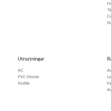
H
T
C
St
Utrustningar
R
AC
Av
PVC-fönster
La
Kodlås
Fa
Av