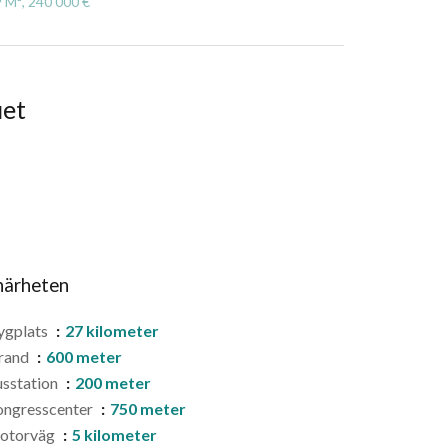
 M², 240 000 €
uet
 närheten
ygplats
27 kilometer
rand
600 meter
sstation
200 meter
ngresscenter
750 meter
otorväg
5 kilometer