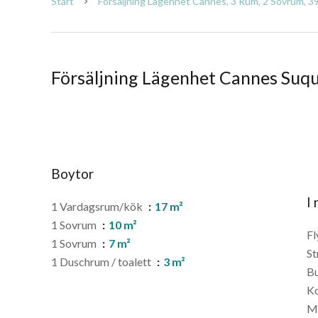
Start
Försäljning Lägenhet Cannes, 3 Rum, 2 Sovrum, 39
Försäljning Lägenhet Cannes Suq
Boytor
I
1 Vardagsrum/kök
17 m²
1 Sovrum
10 m²
Fl
1 Sovrum
7 m²
St
1 Duschrum / toalett
3 m²
Bu
Ko
M