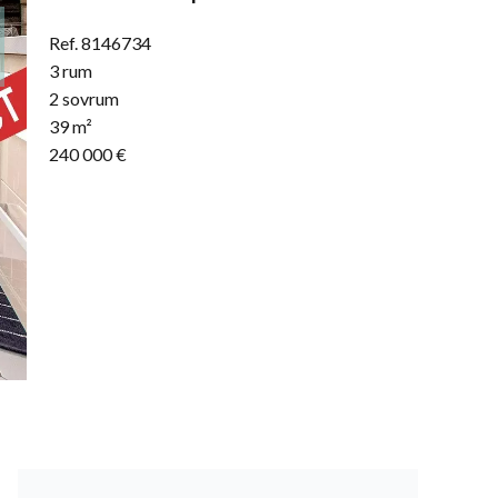
Ref. 8146734
3 rum
2 sovrum
39 m²
240 000 €