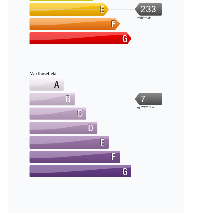
233
kWh/m².år
Växthuseffekt
7
kg CO2/m².år