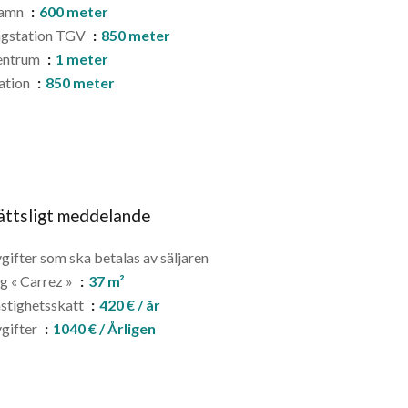
amn
600 meter
àgstation TGV
850 meter
entrum
1 meter
ation
850 meter
ättsligt meddelande
gifter som ska betalas av säljaren
g « Carrez »
37 m²
stighetsskatt
420 € / år
gifter
1040 € / Årligen