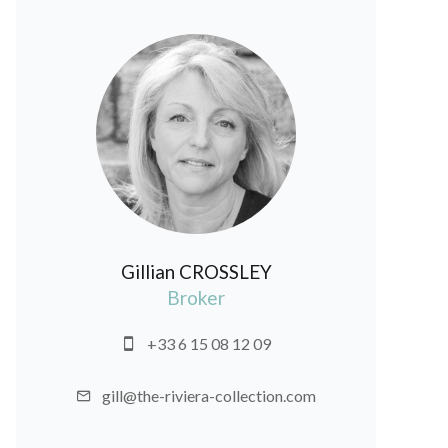
Gillian CROSSLEY
Broker
+33 6 15 08 12 09
gill@the-riviera-collection.com