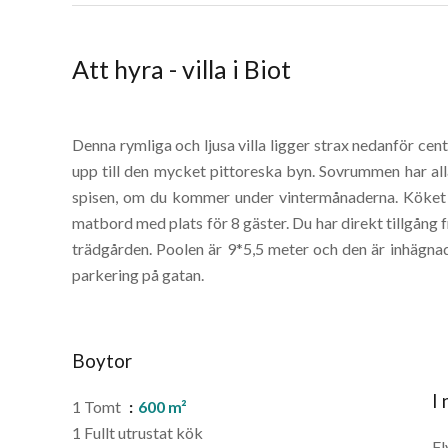
Att hyra - villa i Biot
Denna rymliga och ljusa villa ligger strax nedanför ce
upp till den mycket pittoreska byn. Sovrummen har al
spisen, om du kommer under vintermånaderna. Köket ä
matbord med plats för 8 gäster. Du har direkt tillgång f
trädgården. Poolen är 9*5,5 meter och den är inhägnad
parkering på gatan.
Boytor
I
1 Tomt
600 m²
1 Fullt utrustat kök
Fl