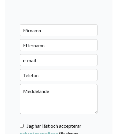
Jag har läst och accepterar
sekretesspolicyn
för denna