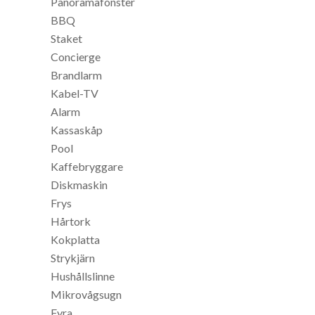
Panoramafönster
BBQ
Staket
Concierge
Brandlarm
Kabel-TV
Alarm
Kassaskåp
Pool
Kaffebryggare
Diskmaskin
Frys
Hårtork
Kokplatta
Strykjärn
Hushållslinne
Mikrovågsugn
Fyra