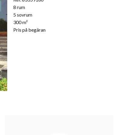
8 rum
5 sovrum
300 m²
Pris på begäran