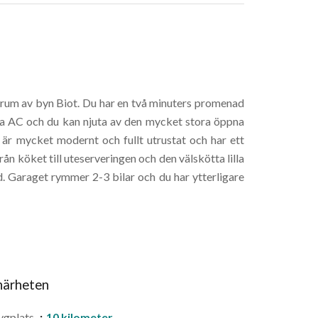
ntrum av byn Biot. Du har en två minuters promenad
la AC och du kan njuta av den mycket stora öppna
r mycket modernt och fullt utrustat och har ett
rån köket till uteserveringen och den välskötta lilla
. Garaget rymmer 2-3 bilar och du har ytterligare
 närheten
ygplats
10 kilometer