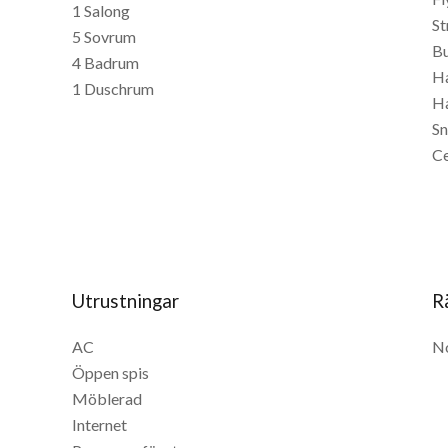
1 Salong
St
5 Sovrum
Bu
4 Badrum
H
1 Duschrum
H
S
C
Utrustningar
R
AC
No
Öppen spis
Möblerad
Internet