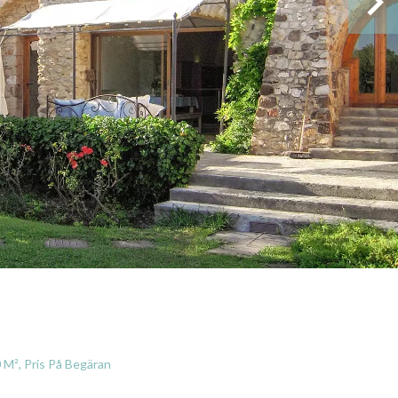
0 M², Pris På Begäran