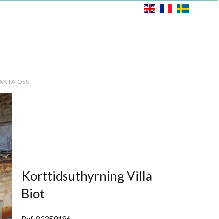
AKTA OSS
Korttidsuthyrning Villa
Biot
Ref. 83359186