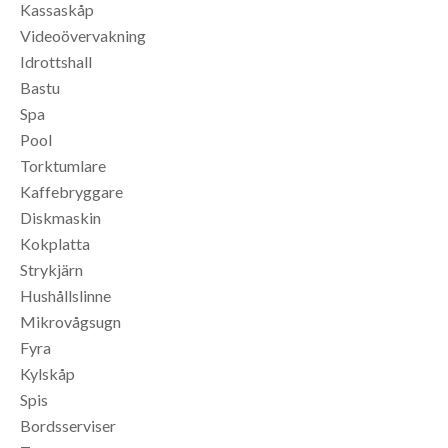
Kassaskåp
Videoövervakning
Idrottshall
Bastu
Spa
Pool
Torktumlare
Kaffebryggare
Diskmaskin
Kokplatta
Strykjärn
Hushållslinne
Mikrovågsugn
Fyra
Kylskåp
Spis
Bordsserviser