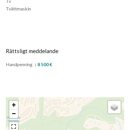
Tv
Tvättmaskin
Rättsligt meddelande
Handpenning
8 500 €
+
−