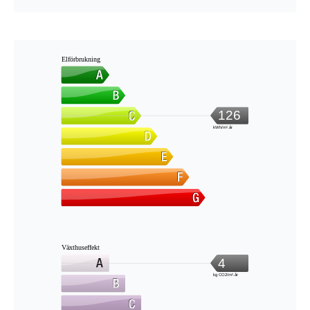
Elförbrukning
126
kWh/m².år
Växthuseffekt
4
kg CO2/m².år