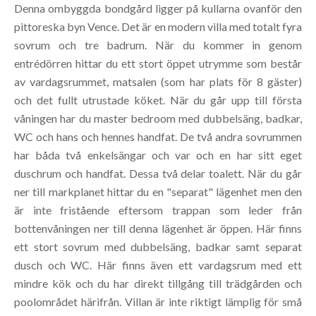
Denna ombyggda bondgård ligger på kullarna ovanför den
pittoreska byn Vence. Det är en modern villa med totalt fyra
sovrum och tre badrum. När du kommer in genom
entrédörren hittar du ett stort öppet utrymme som består
av vardagsrummet, matsalen (som har plats för 8 gäster)
och det fullt utrustade köket. När du går upp till första
våningen har du master bedroom med dubbelsäng, badkar,
WC och hans och hennes handfat. De två andra sovrummen
har båda två enkelsängar och var och en har sitt eget
duschrum och handfat. Dessa två delar toalett. När du går
ner till markplanet hittar du en "separat" lägenhet men den
är inte fristående eftersom trappan som leder från
bottenvåningen ner till denna lägenhet är öppen. Här finns
ett stort sovrum med dubbelsäng, badkar samt separat
dusch och WC. Här finns även ett vardagsrum med ett
mindre kök och du har direkt tillgång till trädgården och
poolområdet härifrån. Villan är inte riktigt lämplig för små