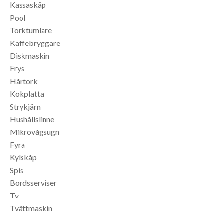
Kassaskåp
Pool
Torktumlare
Kaffebryggare
Diskmaskin
Frys
Hårtork
Kokplatta
Strykjärn
Hushållslinne
Mikrovågsugn
Fyra
Kylskåp
Spis
Bordsserviser
Tv
Tvättmaskin