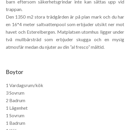
barn eftersom säkerhetsgrindar inte kan sättas upp vid
trappan.
Den 1350 m2 stora trädgården är på plan mark och du har
en 16*4 meter saltvattenpool som erbjuder utsikt ner mot
havet och Esterelbergen. Matplatsen utomhus ligger under
två mullbärsträd som erbjuder skugga och en mysig
atmosfär medan du njuter av din ”al fresco” måltid.
Boytor
1 Vardagsrum/kök
3 Sovrum
2 Badrum
1 Lägenhet
1 Sovrum
1 Badrum