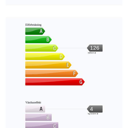
Elförbrukning
126
kWh/m².år
Växthuseffekt
4
kg CO2/m².år