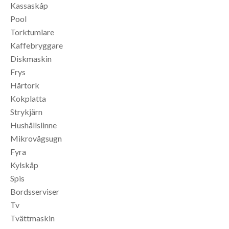
Kassaskåp
Pool
Torktumlare
Kaffebryggare
Diskmaskin
Frys
Hårtork
Kokplatta
Strykjärn
Hushållslinne
Mikrovågsugn
Fyra
Kylskåp
Spis
Bordsserviser
Tv
Tvättmaskin