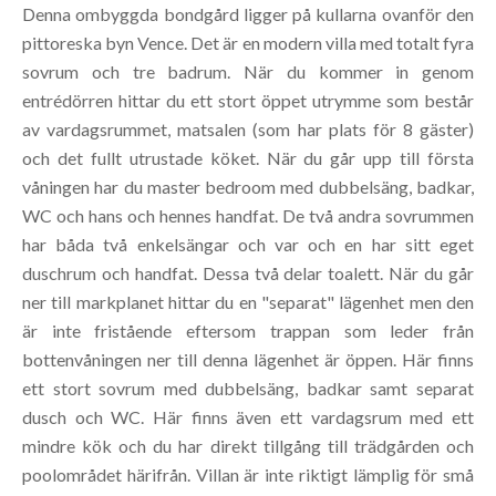
Denna ombyggda bondgård ligger på kullarna ovanför den
pittoreska byn Vence. Det är en modern villa med totalt fyra
sovrum och tre badrum. När du kommer in genom
entrédörren hittar du ett stort öppet utrymme som består
av vardagsrummet, matsalen (som har plats för 8 gäster)
och det fullt utrustade köket. När du går upp till första
våningen har du master bedroom med dubbelsäng, badkar,
WC och hans och hennes handfat. De två andra sovrummen
har båda två enkelsängar och var och en har sitt eget
duschrum och handfat. Dessa två delar toalett. När du går
ner till markplanet hittar du en "separat" lägenhet men den
är inte fristående eftersom trappan som leder från
bottenvåningen ner till denna lägenhet är öppen. Här finns
ett stort sovrum med dubbelsäng, badkar samt separat
dusch och WC. Här finns även ett vardagsrum med ett
mindre kök och du har direkt tillgång till trädgården och
poolområdet härifrån. Villan är inte riktigt lämplig för små