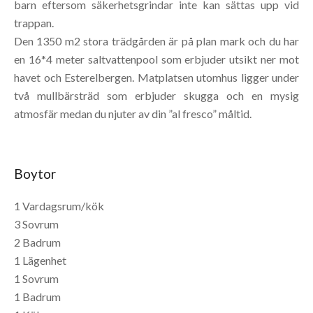
barn eftersom säkerhetsgrindar inte kan sättas upp vid
trappan.
Den 1350 m2 stora trädgården är på plan mark och du har
en 16*4 meter saltvattenpool som erbjuder utsikt ner mot
havet och Esterelbergen. Matplatsen utomhus ligger under
två mullbärsträd som erbjuder skugga och en mysig
atmosfär medan du njuter av din ”al fresco” måltid.
Boytor
1 Vardagsrum/kök
3 Sovrum
2 Badrum
1 Lägenhet
1 Sovrum
1 Badrum