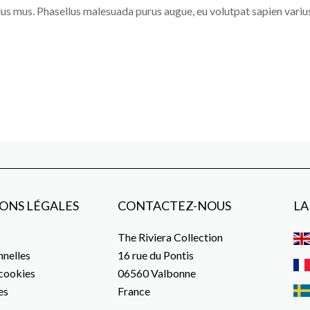
lus mus. Phasellus malesuada purus augue, eu volutpat sapien varius
ONS LÉGALES
CONTACTEZ-NOUS
LA
The Riviera Collection
nelles
16 rue du Pontis
 cookies
06560
Valbonne
es
France