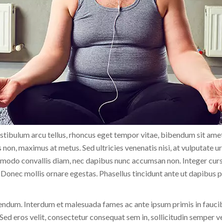
estibulum arcu tellus, rhoncus eget tempor vitae, bibendum sit amet
 non, maximus at metus. Sed ultricies venenatis nisi, at vulputate 
mmodo convallis diam, nec dapibus nunc accumsan non. Integer cursu
Donec mollis ornare egestas. Phasellus tincidunt ante ut dapibus p
endum. Interdum et malesuada fames ac ante ipsum primis in faucib
Sed eros velit, consectetur consequat sem in, sollicitudin semper ve