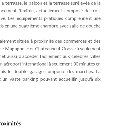
 terrasse, le balcon et la terrasse surélevée de la
gencement flexible, actuellement composé de trois
ôve. Les équipements pratiques comprennent une
rtis en une quatrième chambre avec salle de douche
déalement située à proximité des commerces et des
es de Magagnosc et Chateauneuf Grasse à seulement
et aussi d'accéder facilement aux célèbres villes
son aéroport international à seulement 30 minutes en
depuis le double garage comporte des marches. La
'un vaste parking pouvant accueillir jusqu'à six
roximités