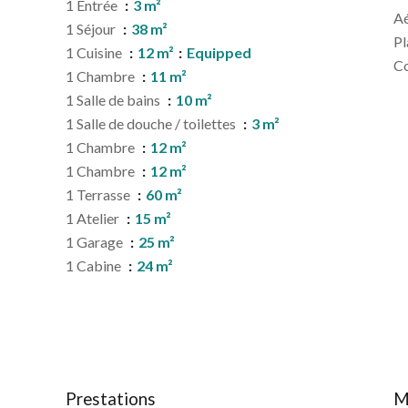
1 Entrée
3 m²
A
1 Séjour
38 m²
P
1 Cuisine
12 m²
Equipped
C
1 Chambre
11 m²
1 Salle de bains
10 m²
1 Salle de douche / toilettes
3 m²
1 Chambre
12 m²
1 Chambre
12 m²
1 Terrasse
60 m²
1 Atelier
15 m²
1 Garage
25 m²
1 Cabine
24 m²
Prestations
M