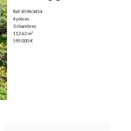
Réf. 85963454
4 pièces
3 chambres
112.62 m²
595 000 €