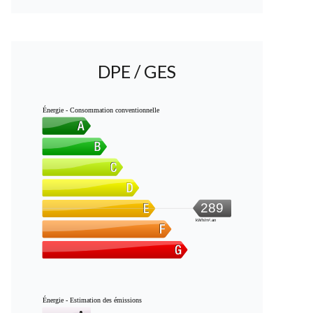
DPE / GES
Énergie - Consommation conventionnelle
289
kWh/m².an
Énergie - Estimation des émissions