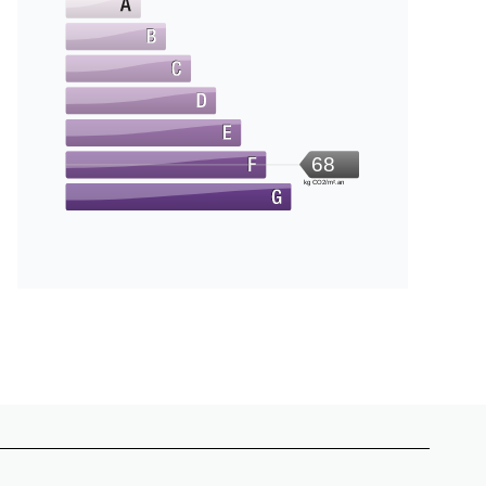
68
kg CO2/m².an