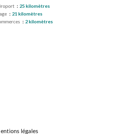
éroport
25 kilomètres
lage
21 kilomètres
ommerces
2 kilomètres
entions légales