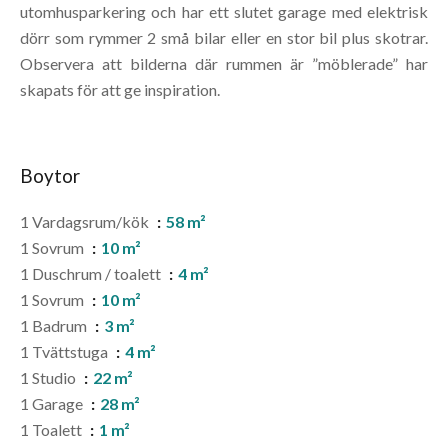
utomhusparkering och har ett slutet garage med elektrisk
dörr som rymmer 2 små bilar eller en stor bil plus skotrar.
Observera att bilderna där rummen är ”möblerade” har
skapats för att ge inspiration.
Boytor
1 Vardagsrum/kök
58 m²
1 Sovrum
10 m²
1 Duschrum / toalett
4 m²
1 Sovrum
10 m²
1 Badrum
3 m²
1 Tvättstuga
4 m²
1 Studio
22 m²
1 Garage
28 m²
1 Toalett
1 m²