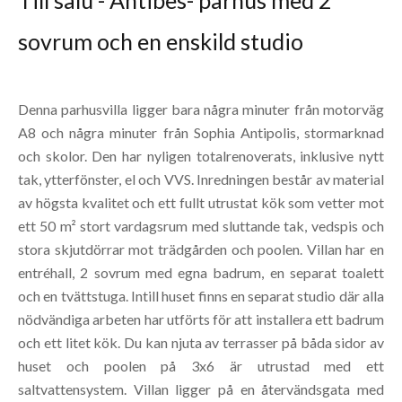
Till salu - Antibes- parhus med 2
sovrum och en enskild studio
Denna parhusvilla ligger bara några minuter från motorväg
A8 och några minuter från Sophia Antipolis, stormarknad
och skolor. Den har nyligen totalrenoverats, inklusive nytt
tak, ytterfönster, el och VVS. Inredningen består av material
av högsta kvalitet och ett fullt utrustat kök som vetter mot
ett 50 m² stort vardagsrum med sluttande tak, vedspis och
stora skjutdörrar mot trädgården och poolen. Villan har en
entréhall, 2 sovrum med egna badrum, en separat toalett
och en tvättstuga. Intill huset finns en separat studio där alla
nödvändiga arbeten har utförts för att installera ett badrum
och ett litet kök. Du kan njuta av terrasser på båda sidor av
huset och poolen på 3x6 är utrustad med ett
saltvattensystem. Villan ligger på en återvändsgata med