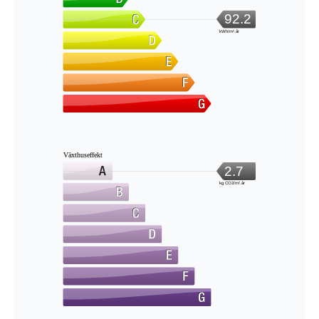
92.2
kWh/m².år
Växthuseffekt
2.7
kg CO2/m².år