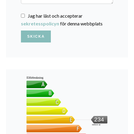
Jag har läst och accepterar
sekretesspolicyn
för denna webbplats
SKICKA
Elförbrukning
234
kWh/m².år