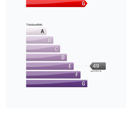
Växthuseffekt
49
kg CO2/m².år