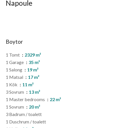
Napoule
Boytor
1 Tomt
2329 m²
1 Garage
35 m²
1 Salong
19 m²
1 Matsal
17 m²
1 Kök
11 m²
3 Sovrum
13 m²
1 Master bedrooms
22 m²
1 Sovrum
20 m²
3 Badrum / toalett
1 Duschrum / toalett