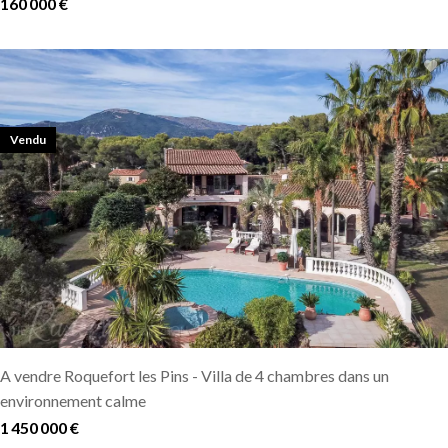
160 000 €
Vendu
A vendre Roquefort les Pins - Villa de 4 chambres dans un
environnement calme
1 450 000 €