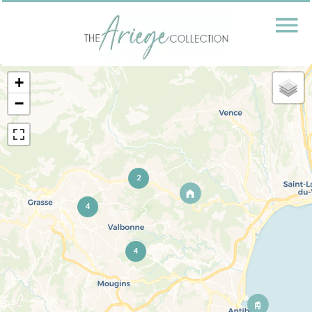
+
−
2
4
4